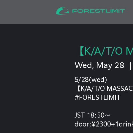
【K/A/T/O 
Wed, May 28
  |
5/28(wed)
【K/A/T/O MASSAC
#FORESTLIMIT
JST 18:50〜
door:¥2300+1drin