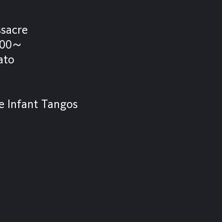
sacre
500〜
ato
e Infant Tangos