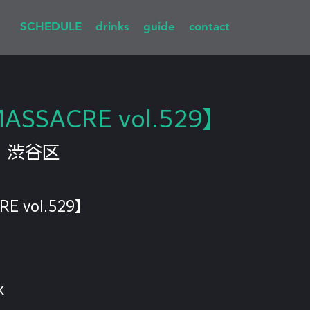
SCHEDULE
drinks
guide
contact
MASSACRE vol.529】
  
渋谷区
RE vol.529】
k