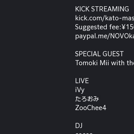
KICK STREAMING
kick.com/kato-mas
Suggested fee:¥1
paypal.me/NOVOk
SPECIAL GUEST
Tomoki Mii with th
LIVE
iVy
たろおみ
ZooChee4
DJ