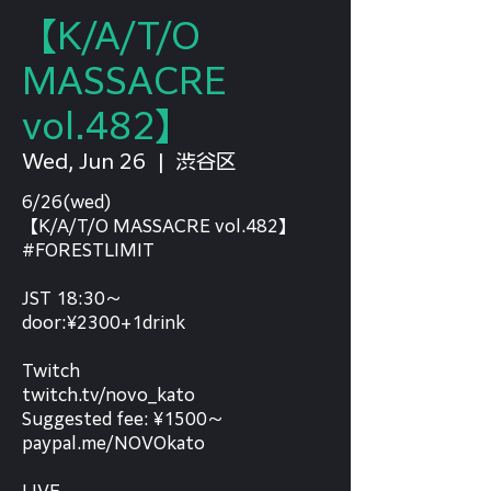
【K/A/T/O
MASSACRE
vol.482】
Wed, Jun 26
  |  
渋谷区
6/26(wed)
【K/A/T/O MASSACRE vol.482】
#FORESTLIMIT
JST 18:30〜
door:¥2300+1drink
Twitch
twitch.tv/novo_kato
Suggested fee: ¥1500〜
paypal.me/NOVOkato