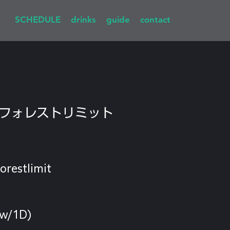
SCHEDULE
drinks
guide
contact
フォレストリミット
orestlimit
(w/1D)