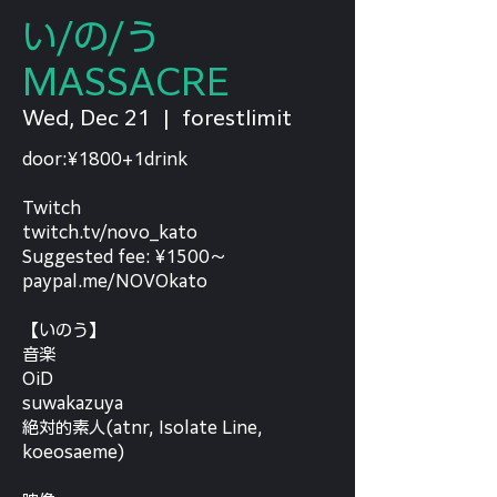
い/の/う
MASSACRE
Wed, Dec 21
  |  
forestlimit
door:¥1800+1drink
Twitch
twitch.tv/novo_kato
Suggested fee: ¥1500～
paypal.me/NOVOkato
【いのう】
音楽
OiD
suwakazuya
絶対的素人(atnr, Isolate Line,
koeosaeme)