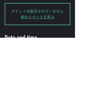
チケットは販売されていません
他のイベントを見る
Date and time
Mar 30, 2025, 3:00 PM – 10:00
PM
渋谷区, 日本、〒151-0072 東京都渋
谷区幡ケ谷２丁目８−１５ ｢ＫＯＤＡ
ビル 幡ヶ谷｣
Share this event