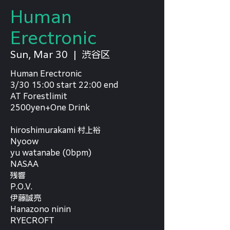
Human
Erectronic
Sun, Mar 30
  |  
渋谷区
Human Erectronic
3/30 15:00 start 22:00 end
AT Forestlimit
2500yen+One Drink
hiroshimurakami 村上裕
Nyoow
yu watanabe (0bpm)
NASAA
残響
P.O.V.
伊藤誠亮
Hanazono ninin
RYECROFT