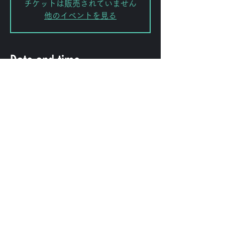
チケットは販売されていません
他のイベントを見る
Date and time
Aug 22, 2025, 10:00 PM
渋谷区, 日本、〒151-0072 東京都渋
谷区幡ケ谷２丁目８−１５ KODAビル
B1F 102
Share this event
©
2009-2025
forestlimit | © 2025- forestlimit LLC
Alternative Vision & Network