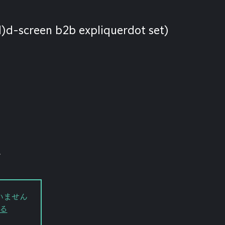
(l)d-screen b2b expliquerdot set)
L
いません
る