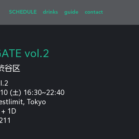
SCHEDULE
drinks
guide
contact
ATE vol.2
渋谷区
l.2
 (土) 16:30~22:40
limit, Tokyo
+ 1D
11