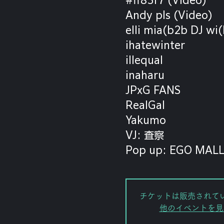
Andy pls (Video)
elli mia(b2b DJ wi
ihatewinter
illequal
inaharu
JPxG FANS
RealGal
Yakumo
VJ: 査察
Pop up: EGO MAL
チケットは販売されて
他のイベントを見