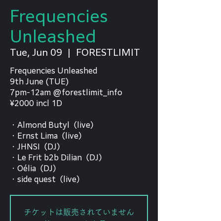
Frequencies
Unleashed
Tue, Jun 09
  |  
FORESTLIMIT
Frequencies Unleashed
9th June (TUE)
7pm-12am @forestlimit_info
¥2000 incl 1D
・Almond Butyl（live）
・Ernst Lima（live）
・JHNSI（DJ）
・Le Frit b2b Dilian（DJ）
・Oélia（DJ）
・side quest（live）
チケットは販売されていません