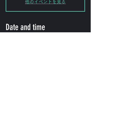
他のイベントを見る
Date and time
Jun 09, 2026, 7:00 PM – 11:59
PM
FORESTLIMIT, 日本、〒151-0072
東京都渋谷区幡ケ谷２丁目８−１５
KODAビル B1F 102
Share this event
©
2009-2025
forestlimit | © 2025- forestlimit LLC
Alternative Vision & Network