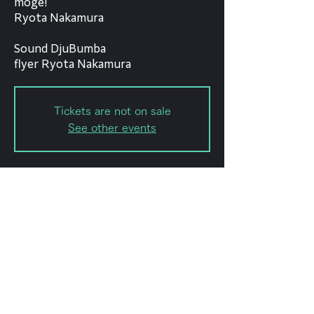
moge!
Ryota Nakamura
Sound DjuBumba
flyer Ryota Nakamura
Tickets are not on sale
See other events
Date and time
Mar 16, 2024, 6:00 PM – 11:00
PM
フォレストリミット, 日本、〒151-
0072 東京都渋谷区幡ケ谷２丁目８
−１５