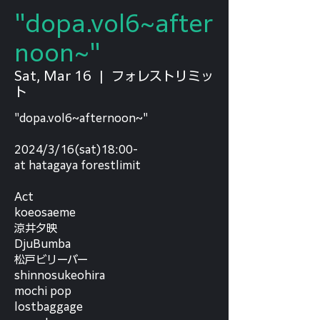
"dopa.vol6~after
noon~"
Sat, Mar 16
  |  
フォレストリミッ
ト
"dopa.vol6~afternoon~"
2024/3/16(sat)18:00-
at hatagaya forestlimit
Act
koeosaeme
涼井夕映
DjuBumba
松戸ビリーバー
shinnosukeohira
mochi pop
lostbaggage