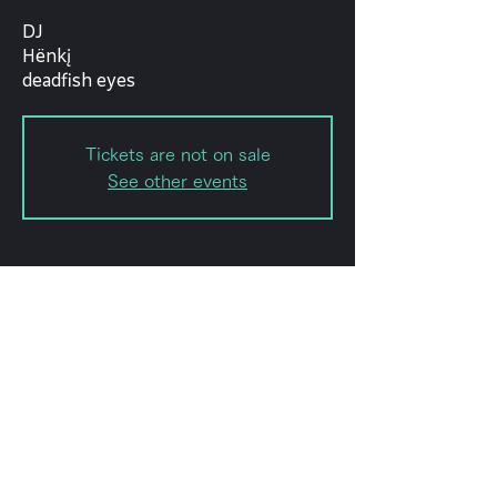
DJ
Hënkį
deadfish eyes
Tickets are not on sale
See other events
Date and time
Jun 22, 2024, 6:00 PM – 11:50
PM
Shibuya City, Japan, 〒151-0072
Tokyo, Shibuya City, Hatagaya, 2-
chōme−8−１５ ｢ＫＯＤＡビル 幡ヶ
谷｣