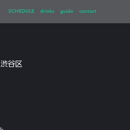
SCHEDULE
drinks
guide
contact
 
渋谷区
k