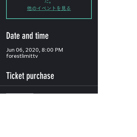
た。
他のイベントを見る
Date and time
Jun 06, 2020, 8:00 PM
forestlimittv
Ticket purchase
Sale ended
Ticket type
fee
Price
¥1,000