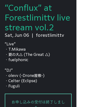
“Conflux” at
Forestlimittv live
stream vol.2
Sat, Jun 06
  |  
forestlimittv
“Live”
・T.Mikawa
・夏の大△ (The Great △)
・fuelphonic
“DJ”
・olevv (-Drone屋敷-)
・Celter (Eclipse)
・Fuguli
お申し込みの受付は終了しまし