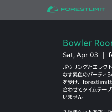
Bowler Room
Sat, Apr 03
  |  
f
ボウリングとエレク
なす異色のパーティBo
を受け、forestli
合わせてタイムテーブ
いません。
入場チケットを逃し