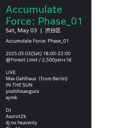
Accumulate
Force: Phase_01
Sat, May 03
  |  
渋谷区
Accumulate Force: Phase_01
2025.05.03(Sat) 18:00-22:00
@Forest Limit / 2,500yen+1d
LIVE
Max Dahlhaus（from Berlin)
IN THE SUN
yoshihisaogura
aymk
DJ
Axorst2k
dj no heavenly