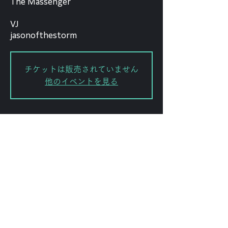
The Massenger
VJ
jasonofthestorm
チケットは販売されていません
他のイベントを見る
Date and time
May 03, 2025, 6:00 PM – 10:00
PM
渋谷区, 日本、〒151-0072 東京都渋
谷区幡ケ谷２丁目８−１５ ｢ＫＯＤＡ
ビル 幡ヶ谷｣
Share this event