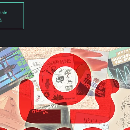
sale
s