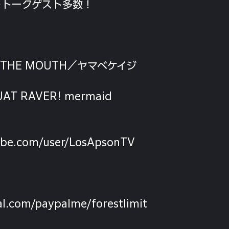
※トークゲスト多数！
IS THE MOUTH／ヤマベケイジ
UAT RAVER! mermaid
ube.com/user/LosApsonTV
l.com/paypalme/forestlimit