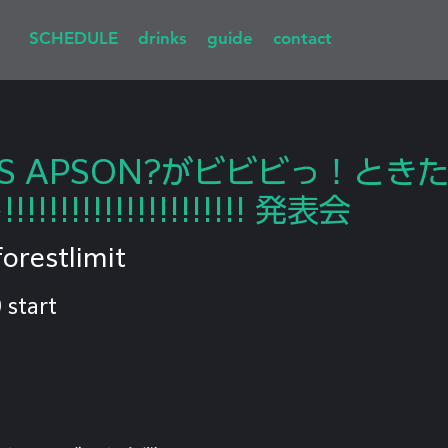
SCHEDULE
drinks
guide
contact
OS APSON?がビビビっ！とき
!!!!!!!!!!!!!!!!!! 発表会
forestlimit
 start