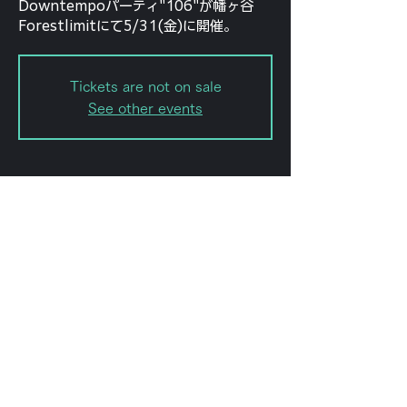
Downtempoパーティ"106"が幡ヶ谷
Forestlimitにて5/31(金)に開催。
Tickets are not on sale
See other events
Date and time
May 31, 2024, 10:00 PM – Jun
01, 2024, 2:00 AM
フォレストリミット, 日本、〒151-
0072 東京都渋谷区幡ケ谷２丁目８
−１５ ｢ＫＯＤＡビル 幡ヶ谷｣
Share this event